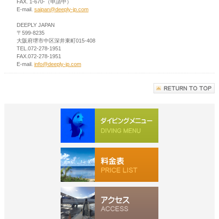
FAX. 1-670-（申請中）
E-mail.
saipan@deeply-jp.com
DEEPLY JAPAN
〒599-8235
大阪府堺市中区深井東町015-408
TEL.072-278-1951
FAX.072-278-1951
E-mail.
info@deeply-jp.com