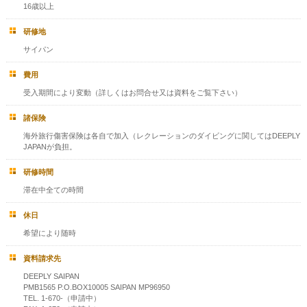
16歳以上
研修地
サイパン
費用
受入期間により変動（詳しくはお問合せ又は資料をご覧下さい）
諸保険
海外旅行傷害保険は各自で加入（レクレーションのダイビングに関してはDEEPLY
JAPANが負担。
研修時間
滞在中全ての時間
休日
希望により随時
資料請求先
DEEPLY SAIPAN
PMB1565 P.O.BOX10005 SAIPAN MP96950
TEL. 1-670-（申請中）